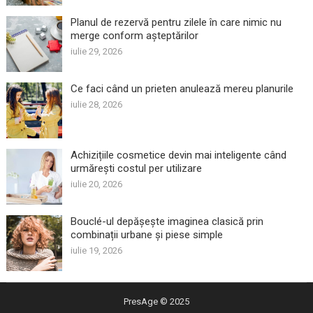
Planul de rezervă pentru zilele în care nimic nu
merge conform așteptărilor
iulie 29, 2026
Ce faci când un prieten anulează mereu planurile
iulie 28, 2026
Achizițiile cosmetice devin mai inteligente când
urmărești costul per utilizare
iulie 20, 2026
Bouclé-ul depășește imaginea clasică prin
combinații urbane și piese simple
iulie 19, 2026
PresAge
© 2025