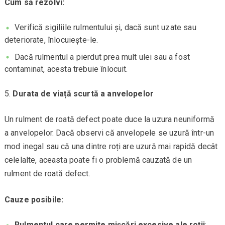
Cum să rezolvi:
Verifică sigiliile rulmentului și, dacă sunt uzate sau
deteriorate, înlocuiește-le.
Dacă rulmentul a pierdut prea mult ulei sau a fost
contaminat, acesta trebuie înlocuit.
Durata de viață scurtă a anvelopelor
Un rulment de roată defect poate duce la uzura neuniformă
a anvelopelor. Dacă observi că anvelopele se uzură într-un
mod inegal sau că una dintre roți are uzură mai rapidă decât
celelalte, aceasta poate fi o problemă cauzată de un
rulment de roată defect.
Cauze posibile:
Rulmentul care permite mișcări excesive ale roții
: