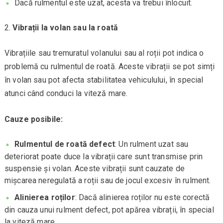
Dacă rulmentul este uzat, acesta va trebui înlocuit.
Vibrații la volan sau la roată
Vibrațiile sau tremuratul volanului sau al roții pot indica o
problemă cu rulmentul de roată. Aceste vibrații se pot simți
în volan sau pot afecta stabilitatea vehiculului, în special
atunci când conduci la viteză mare.
Cauze posibile:
Rulmentul de roată defect
: Un rulment uzat sau
deteriorat poate duce la vibrații care sunt transmise prin
suspensie și volan. Aceste vibrații sunt cauzate de
mișcarea neregulată a roții sau de jocul excesiv în rulment.
Alinierea roților
: Dacă alinierea roților nu este corectă
din cauza unui rulment defect, pot apărea vibrații, în special
la viteză mare.