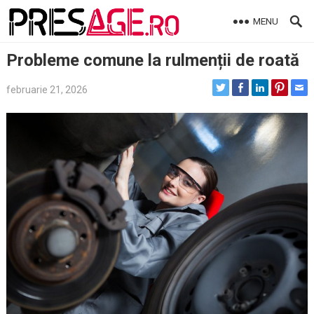
Skip
MENU
to
content
Probleme comune la rulmenții de roată
februarie 21, 2026