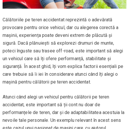
Călătoriile pe teren accidentat reprezintă o adevărată
provocare pentru orice vehicul, dar cu alegerea corectă a
mașinii, experiența poate deveni extrem de plăcută și
sigură. Dacă plănuiești să explorezi drumuri de munte,
poteci înguste sau trasee off-road, este important să alegi
un vehicul care să îți ofere performanță, stabilitate și
siguranță. În acest ghid, îți vom explica factorii esențiali pe
care trebuie să îi iei în considerare atunci când îți alegi o
mașină pentru călătorii pe teren accidentat.
Atunci când alegi un vehicul pentru călătorii pe teren
accidentat, este important să ții cont nu doar de
performanțele de teren, dar și de adaptabilitatea acestuia la
nevoile tale personale. Un exemplu relevant în acest sens
este cazul unui pasionat de mașini care, cu ajutorul