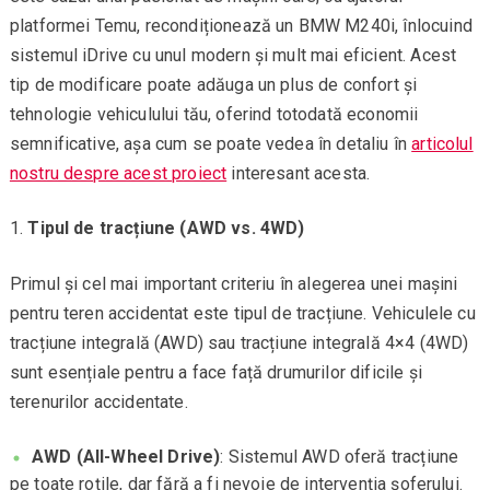
platformei Temu, recondiționează un BMW M240i, înlocuind
sistemul iDrive cu unul modern și mult mai eficient. Acest
tip de modificare poate adăuga un plus de confort și
tehnologie vehiculului tău, oferind totodată economii
semnificative, așa cum se poate vedea în detaliu în
articolul
nostru despre acest proiect
interesant acesta.
Tipul de tracțiune (AWD vs. 4WD)
Primul și cel mai important criteriu în alegerea unei mașini
pentru teren accidentat este tipul de tracțiune. Vehiculele cu
tracțiune integrală (AWD) sau tracțiune integrală 4×4 (4WD)
sunt esențiale pentru a face față drumurilor dificile și
terenurilor accidentate.
AWD (All-Wheel Drive)
: Sistemul AWD oferă tracțiune
pe toate roțile, dar fără a fi nevoie de intervenția șoferului.