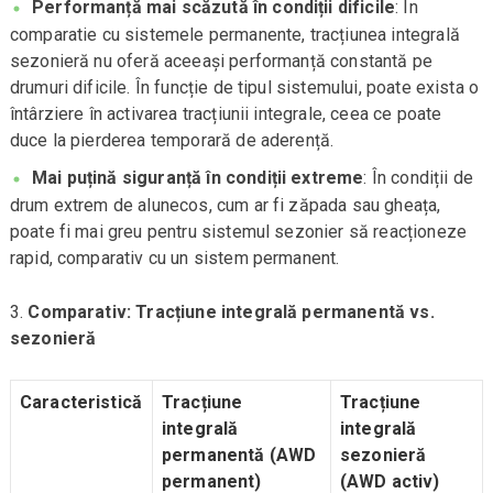
Performanță mai scăzută în condiții dificile
: În
comparatie cu sistemele permanente, tracțiunea integrală
sezonieră nu oferă aceeași performanță constantă pe
drumuri dificile. În funcție de tipul sistemului, poate exista o
întârziere în activarea tracțiunii integrale, ceea ce poate
duce la pierderea temporară de aderență.
Mai puțină siguranță în condiții extreme
: În condiții de
drum extrem de alunecos, cum ar fi zăpada sau gheața,
poate fi mai greu pentru sistemul sezonier să reacționeze
rapid, comparativ cu un sistem permanent.
Comparativ: Tracțiune integrală permanentă vs.
sezonieră
Caracteristică
Tracțiune
Tracțiune
integrală
integrală
permanentă (AWD
sezonieră
permanent)
(AWD activ)