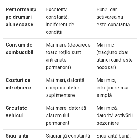
Performanță
Excelentă,
Bună, dar
pe drumuri
constantă,
activarea nu
alunecoase
indiferent de
este constantă
condiții
Consum de
Mai mare (deoarece
Mai mic
combustibil
toate roțile sunt
(tracțiune doar
antrenate
atunci când este
permanent)
necesar)
Costuri de
Mai mari, datorită
Mai mici,
întreținere
componentelor
întreținere mai
suplimentare
simplă
Greutate
Mai mare, datorită
Mai mică,
vehicul
sistemului
datorită activării
permanent
sezoniere
Siguranță
Siguranță constantă
Siguranță bună,