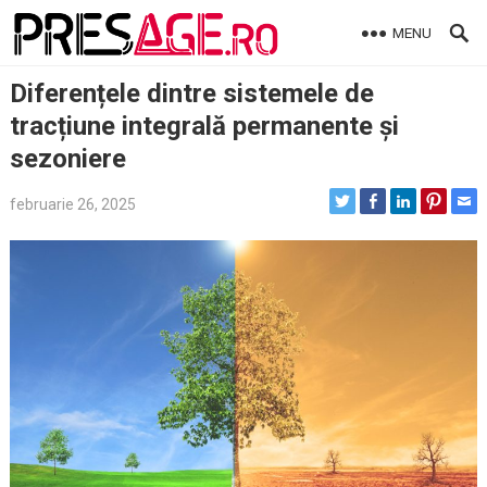
Skip
MENU
to
content
Diferențele dintre sistemele de
tracțiune integrală permanente și
sezoniere
februarie 26, 2025