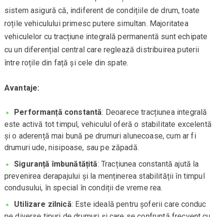
sistem asigură că, indiferent de condițiile de drum, toate
roțile vehiculului primesc putere simultan. Majoritatea
vehiculelor cu tracțiune integrală permanentă sunt echipate
cu un diferențial central care reglează distribuirea puterii
între roțile din față și cele din spate.
Avantaje:
Performanță constantă
: Deoarece tracțiunea integrală
este activă tot timpul, vehiculul oferă o stabilitate excelentă
și o aderență mai bună pe drumuri alunecoase, cum ar fi
drumuri ude, nisipoase, sau pe zăpadă.
Siguranță îmbunătățită
: Tracțiunea constantă ajută la
prevenirea derapajului și la menținerea stabilității în timpul
condusului, în special în condiții de vreme rea.
Utilizare zilnică
: Este ideală pentru șoferii care conduc
pe diverse tipuri de drumuri și care se confruntă frecvent cu