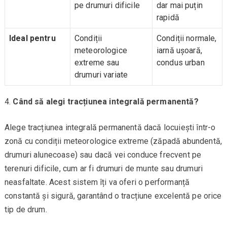
pe drumuri dificile
dar mai puțin
rapidă
Ideal pentru
Condiții
Condiții normale,
meteorologice
iarnă ușoară,
extreme sau
condus urban
drumuri variate
Când să alegi tracțiunea integrală permanentă?
Alege tracțiunea integrală permanentă dacă locuiești într-o
zonă cu condiții meteorologice extreme (zăpadă abundentă,
drumuri alunecoase) sau dacă vei conduce frecvent pe
terenuri dificile, cum ar fi drumuri de munte sau drumuri
neasfaltate. Acest sistem îți va oferi o performanță
constantă și sigură, garantând o tracțiune excelentă pe orice
tip de drum.